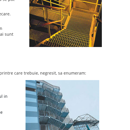
ecare.
in
ai sunt
 printre care trebuie, negresit, sa enumeram:
ul in
de