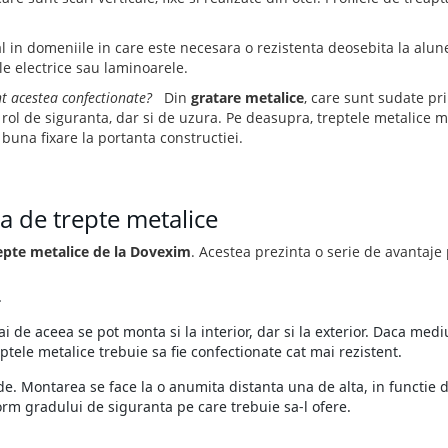
al in domeniile in care este necesara o rezistenta deosebita la alun
e electrice sau laminoarele.
nt acestea confectionate?
Din
gratare metalice
, care sunt sudate pr
rol de siguranta, dar si de uzura. Pe deasupra, treptele metalice m
o buna fixare la portanta constructiei.
a de trepte metalice
repte metalice de la Dovexim
. Acestea prezinta o serie de avantaje
.
ai de aceea se pot monta si la interior, dar si la exterior. Daca medi
ptele metalice trebuie sa fie confectionate cat mai rezistent.
de. Montarea se face la o anumita distanta una de alta, in functie 
nform gradului de siguranta pe care trebuie sa-l ofere.