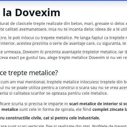
e la Dovexim
turat de clasicele trepte realizate din beton, mari, greoaie si deloc 
te calitati asemanatoare, insa nu te incanta deloc ideea de a le uti
cire, le poti inlocui cu trepete metalice. Pe langa faptul ca treptele 
a interior, acestea prezinta o serie de avantaje care, cu siguranta, te
ce urmeaza, Dovexim iti prezinta avantajele treptelor metalice, iar de 
ceva exact pe gustul tau, alege trepte metalice Dovexim si nu vei re
ce trepte metalice?
cum am mai mentionat, treptele metalice inlocuiesc treptele din be
ul nu se poate utiliza pentru a construi o scara sau nu se vrea aces
tenta si calitatea scarilor se opteaza pentru cele metalice.
ficare scurta si precisa le imparte in
scari metalice de interior si sc
i metalice
sunt cele in forma de spirala, ele fiind
complet zincate la
u constructiile civile, cat si pentru cele industriale.
are sunt scari verticale, fixe si realizate din otel. Profilele de treap