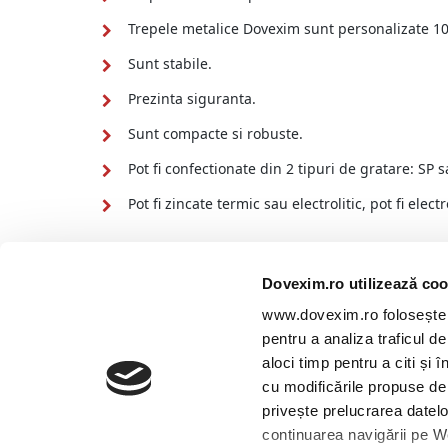
Trepele metalice Dovexim sunt personalizate 100
Sunt stabile.
Prezinta siguranta.
Sunt compacte si robuste.
Pot fi confectionate din 2 tipuri de gratare: SP s
Pot fi zincate termic sau electrolitic, pot fi ele
Adre
Dovexim.ro utilizează coo
www.dovexim.ro folosește fi
Ad
pentru a analiza traficul d
Localit
aloci timp pentru a citi și 
cu modificările propuse de
privește prelucrarea datelo
continuarea navigării pe We