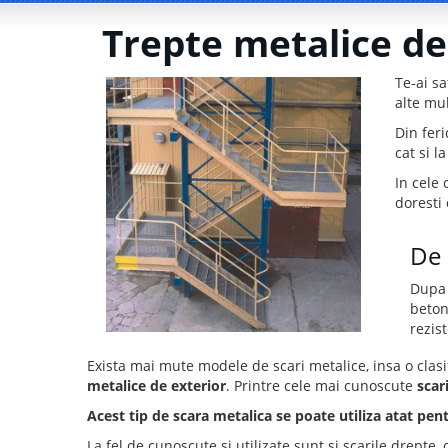
Trepte metalice d
Te-ai sa
alte mul
Din feri
cat si l
In cele 
doresti 
De 
Dupa 
beton
rezis
Exista mai mute modele de scari metalice, insa o clasi
metalice de exterior
. Printre cele mai cunoscute
scar
Acest tip de scara metalica se poate utiliza atat pentr
La fel de cunoscute si utilizate sunt si scarile drepte, c