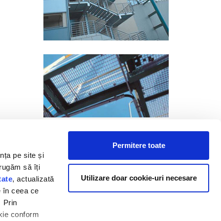
E-mail
Permitere toate
nța pe site și
E-mail:
contact@dovexim.ro
 rugăm să îți
Formular contact
Utilizare doar cookie-uri necesare
tate
, actualizată
e în ceea ce
. Prin
okie conform