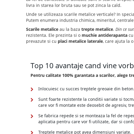
livra in starea lor bruta sau se pot zinca la cald.
Unde se utilizeaza scarile metalice verticale? In speci
Putem enumera industria chimica, mineritul, centralel
Scarile metalice
au la baza
trepte metalice
.
Din ce su
rezistenta. Ele prezinta si o
muchie antiderapanta
cu 
prevazute si cu
placi metalice laterale
, care ajuta la 
Top 10 avantaje cand vine vorb
Pentru calitate 100% garantata a scarilor, alege t
Inlocuiesc cu succes treptele greoaie din beton
Sunt foarte rezistente la conditii variate si tocm
care vor fi montate este deosebit de agresiv, tre
Se fabrica repede si se monteaza la fel de repe
aplicatia pentru care vor fi utilizate, dar si co
Treptele metalice pot avea dimensiuni variate.