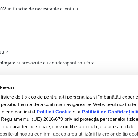
% in functie de necesitatile clientului.
au P.
ctroforjate si prevazute cu antiderapant sau fara.
sa
Telefon
kie-uri
șiere de tip cookie pentru a-ți personaliza și îmbunătăți experie
resa: Calea Clujului nr 202/A
Mobil: +40 0722 365 102
e pe site. Înainte de a continua navigarea pe Website-ul nostru te
ate:
Oradea
, Bihor, Romania
Tel / Fax: +40 259 417 034
înțelege conținutul
Politicii Cookie
si a
Politicii de Confidențiali
Produsele si serviciile DOVEXIM sunt certificate:
|
 Regulamentul (UE) 2016/679 privind protecția persoanelor fizic
r cu caracter personal și privind libera circulație a acestor date
bsite-ul nostru confirmi acceptarea utilizării fișierelor de tip co